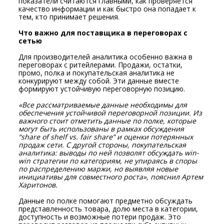
показатели считаются главными, как проверяется
качество информации и как быстро она попадает к
тем, кто принимает решения.
Что важно для поставщика в переговорах с
сетью
Для производителей аналитика особенно важна в
переговорах с ритейлерами. Продажи, остатки,
промо, полка и покупательская аналитика не
конкурируют между собой. Эти данные вместе
формируют устойчивую переговорную позицию.
«Все рассматриваемые данные необходимы для
обеспечения устойчивой переговорной позиции. Из
важного стоит отметить данные по полке, которые
могут быть использованы в рамках обсуждения
“
share
of
shelf
vs
.
fair
share
” и оценки потерянных
продаж сети. С другой стороны, покупательская
аналитика: выводы по ней позволят обсуждать
win-
win
стратегии по категориям, не упираясь в споры
по распределению маржи, но выявляя новые
инициативы для совместного роста», пояснил Артем
Харитонов.
Данные по полке помогают предметно обсуждать
представленность товара, долю места в категории,
доступность и возможные потери продаж. Это