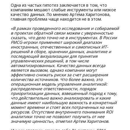
Одна из частых гипотез заключается в том, что
компаниям мешают слабые инструменты или низкое
качество данных. По мнению Артема Харитонова,
главная проблема чаще находится не в этом.
«В рамках прове
денного исследования и собираемой
в проектах обратной связи можем с уверенностью
сказать, что дело точно не в инструментах. В России
FMCG-игроки применяют широкий диапазон
иностранных, отечественных и самописных ИТ-
решений в сборе, хранении данных, аналити
ке и
последующей визуализации для принятия
управленческих решений, в том числе
автоматизированных. Качество данных всегда
является вызовом, однако компании могут
эффективно снижать риски за счет расширения
количества источников. Что более важно, это
операц
ионная модель управления аналитикой:
распределение ответственности, порядок
приоритизации данных, взвешенный подход к тому,
что действительно важно анализировать и какие
данные имеют наибольшую важность в конкретный
момент времени и стоят всех потраченных
на них
ресурсов. Отсутствие внутреннего понимания ROI
аналитики точно не позволит получить от нее
значимую ценность», отметил Артем Харитонов.