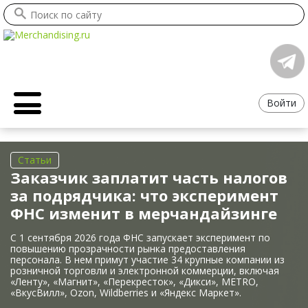
Войти
Статьи
Заказчик заплатит часть налогов
за подрядчика: что эксперимент
ФНС изменит в мерчандайзинге
С 1 сентября 2026 года ФНС запускает эксперимент по
повышению прозрачности рынка предоставления
персонала. В нем примут участие 34 крупные компании из
розничной торговли и электронной коммерции, включая
«Ленту», «Магнит», «Перекресток», «Дикси», METRO,
«ВкусВилл», Ozon, Wildberries и «Яндекс Маркет».