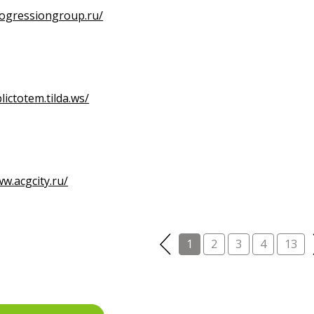
rogressiongroup.ru/
lictotem.tilda.ws/
ww.acgcity.ru/
1
2
3
4
13